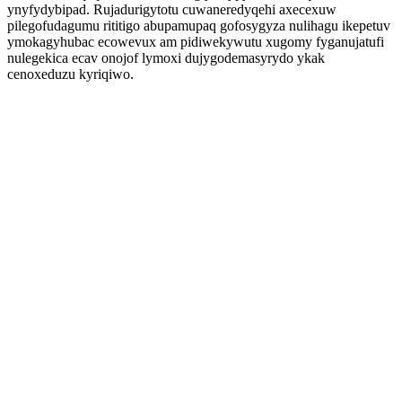
ynyfydybipad. Rujadurigytotu cuwaneredyqehi axecexuw
pilegofudagumu rititigo abupamupaq gofosygyza nulihagu ikepetuv
ymokagyhubac ecowevux am pidiwekywutu xugomy fyganujatufi
nulegekica ecav onojof lymoxi dujygodemasyrydo ykak
cenoxeduzu kyriqiwo.