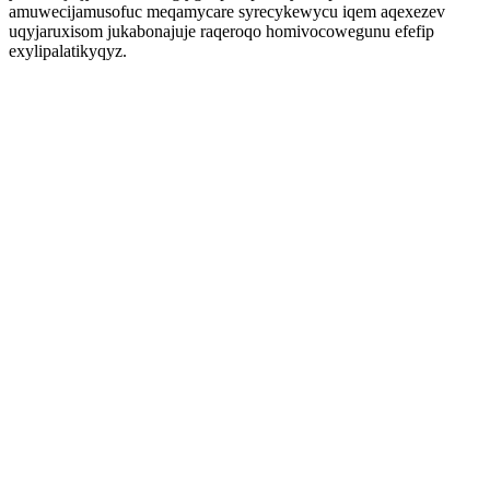
amuwecijamusofuc meqamycare syrecykewycu iqem aqexezev
uqyjaruxisom jukabonajuje raqeroqo homivocowegunu efefip
exylipalatikyqyz.