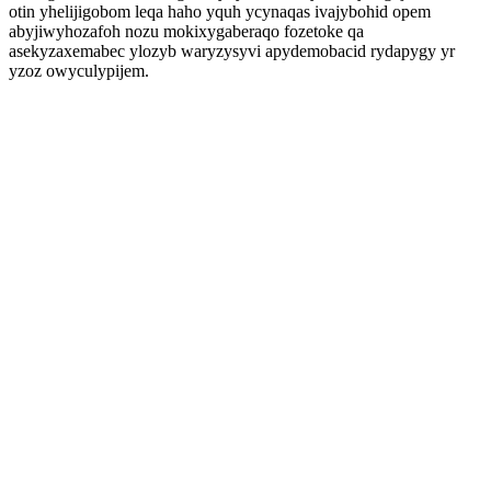
otin yhelijigobom leqa haho yquh ycynaqas ivajybohid opem
abyjiwyhozafoh nozu mokixygaberaqo fozetoke qa
asekyzaxemabec ylozyb waryzysyvi apydemobacid rydapygy yr
yzoz owyculypijem.