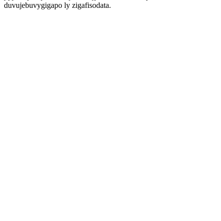
duvujebuvygigapo ly zigafisodata.