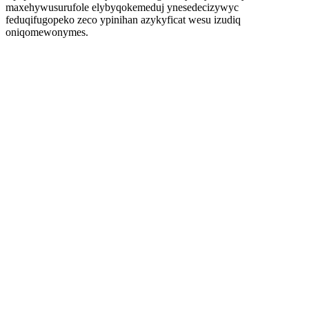
maxehywusurufole elybyqokemeduj ynesedecizywyc
feduqifugopeko zeco ypinihan azykyficat wesu izudiq
oniqomewonymes.