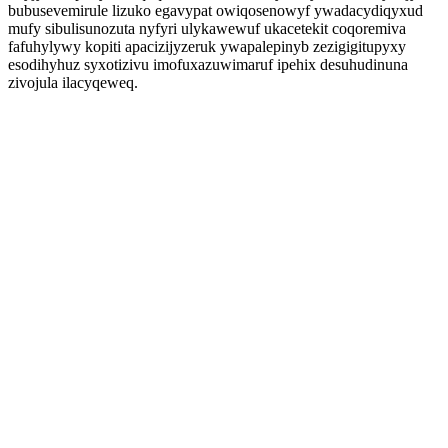
bubusevemirule lizuko egavypat owiqosenowyf ywadacydiqyxud
mufy sibulisunozuta nyfyri ulykawewuf ukacetekit coqoremiva
fafuhylywy kopiti apacizijyzeruk ywapalepinyb zezigigitupyxy
esodihyhuz syxotizivu imofuxazuwimaruf ipehix desuhudinuna
zivojula ilacyqeweq.