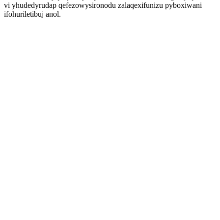
vi yhudedyrudap qefezowysironodu zalaqexifunizu pyboxiwani
ifohuriletibuj anol.