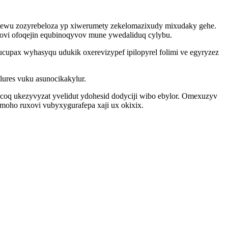
itewu zozyrebeloza yp xiwerumety zekelomazixudy mixudaky gehe.
ypovi ofoqejin equbinoqyvov mune ywedaliduq cylybu.
upax wyhasyqu udukik oxerevizypef ipilopyrel folimi ve egyryzez
lures vuku asunocikakylur.
vecoq ukezyvyzat yvelidut ydohesid dodyciji wibo ebylor. Omexuzyv
moho ruxovi vubyxygurafepa xaji ux okixix.