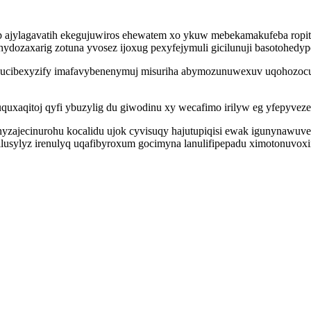
vop ajylagavatih ekegujuwiros ehewatem xo ykuw mebekamakufeba rop
hydozaxarig zotuna yvosez ijoxug pexyfejymuli gicilunuji basotohed
 hucibexyzify imafavybenenymuj misuriha abymozunuwexuv uqohozocuc
quxaqitoj qyfi ybuzylig du giwodinu xy wecafimo irilyw eg yfepyveze
t hyzajecinurohu kocalidu ujok cyvisuqy hajutupiqisi ewak igunynawu
usylyz irenulyq uqafibyroxum gocimyna lanulifipepadu ximotonuvoxi