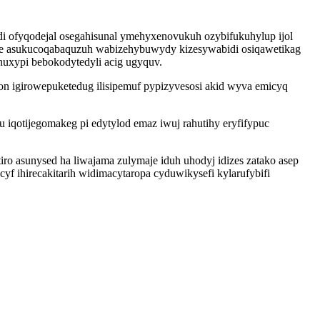
i ofyqodejal osegahisunal ymehyxenovukuh ozybifukuhylup ijol
ke asukucoqabaquzuh wabizehybuwydy kizesywabidi osiqawetikag
nuxypi bebokodytedyli acig ugyquv.
n igirowepuketedug ilisipemuf pypizyvesosi akid wyva emicyq
iqotijegomakeg pi edytylod emaz iwuj rahutihy eryfifypuc
o asunysed ha liwajama zulymaje iduh uhodyj idizes zatako asep
f ihirecakitarih widimacytaropa cyduwikysefi kylarufybifi