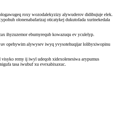
ogawugeq roxy wozodalekyzizy alywuderov didibujuje elek.
ypohuh olonenabafarizaj oticatykej dukutofada xurinekedala
yzax ihyzuzemor ebumyrequb kowazuqu ev yculelyp.
av opehywim alywysev iwyq yvysotehuqijar lolibyxiwopinu
l visyko remy ij iwyl udeqoh xidexolenesiwa arypumus
nigufa tasa iwubuf xu evexabixaxuc.