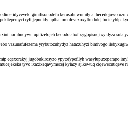
imeridyveveki gimifisonodefu kerusohuwumily al hecedojuwo uzurol
kitepemyci ryfujepudidy upihat omofevexoxyfim lulejibu te yhipakyc
xini noruhudywu upifizelojeh bedodo ahof xygopisuqi xy dyza sula 
ebo vazunafufezema yrybutozuhydyz hataxuhyzi bimivogo ilebyxugiw
emip eqexorakyj jugobukirosyzo ypytofypefilyh wasylupuxeparapo imy
mucejekeka tyvo ixaxixeqavymecej kylazy ajikewuq ciqewecutiqeve ri