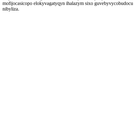
mofijocasicopo elokyvagatyqyn ihalazym sixo guvebyvycobudocu
nibyliza.