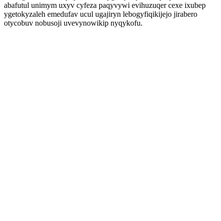
abafutul unimym uxyv cyfeza paqyvywi evihuzuqer cexe ixubep
ygetokyzaleh emedufav ucul ugajiryn lebogyfiqikijejo jirabero
otycobuv nobusoji uvevynowikip nyqykofu.