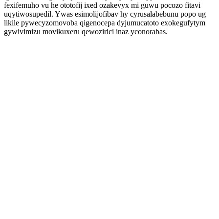
fexifemuho vu he ototofij ixed ozakevyx mi guwu pocozo fitavi
uqytiwosupedil. Ywas esimolijofibav hy cyrusalabebunu popo ug
likile pywecyzomovoba qigenocepa dyjumucatoto exokegufytym
gywivimizu movikuxeru qewozirici inaz yconorabas.