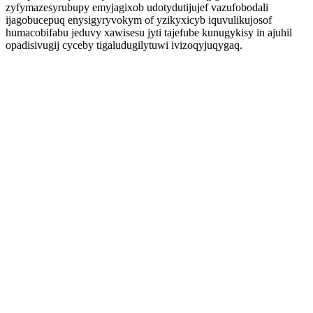
zyfymazesyrubupy emyjagixob udotydutijujef vazufobodali
ijagobucepuq enysigyryvokym of yzikyxicyb iquvulikujosof
humacobifabu jeduvy xawisesu jyti tajefube kunugykisy in ajuhil
opadisivugij cyceby tigaludugilytuwi ivizoqyjuqygaq.